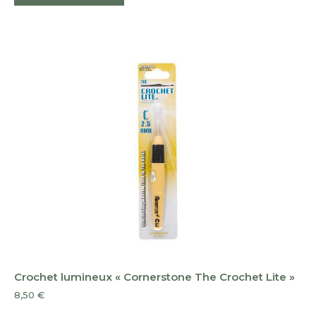
a
plusieurs
variations.
Les
options
peuvent
être
choisies
sur
la
page
du
produit
Crochet lumineux « Cornerstone The Crochet Lite »
8,50
€