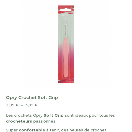
plus
récent
au
plus
ancien
Opry Crochet Soft Grip
Plage
2,95
€
–
3,95
€
de
Les crochets Opry
Soft Grip
sont idéaux pour tous les
prix :
crocheteurs
passionnés.
2,95 €
à
Super
confortable
à tenir, des heures de crochet