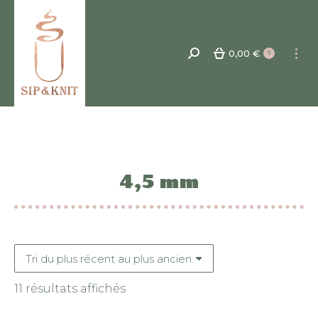
0,00
€
Recherche
0
:
4,5 mm
Trié
11 résultats affichés
du