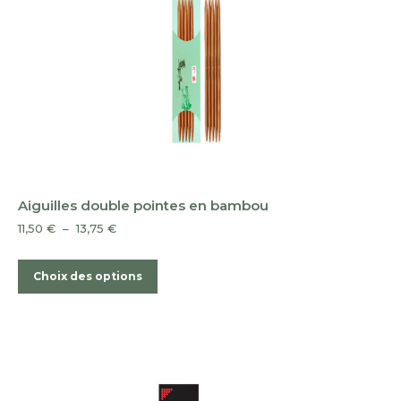
sur
la
page
du
produit
Aiguilles double pointes en bambou
Plage
11,50
€
–
13,75
€
de
prix :
Ce
Choix des options
11,50 €
produit
à
a
13,75 €
plusieurs
variations.
Les
options
peuvent