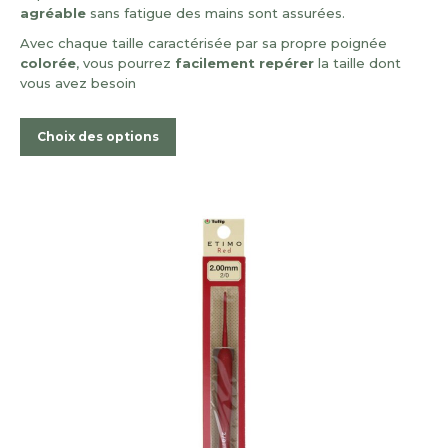
3,95 €
agréable
sans fatigue des mains sont assurées.
Avec chaque taille caractérisée par sa propre poignée
colorée
, vous pourrez
facilement
repérer
la taille dont
vous avez besoin
Ce
Choix des options
produit
a
plusieurs
variations.
Les
options
peuvent
être
choisies
sur
la
page
du
produit