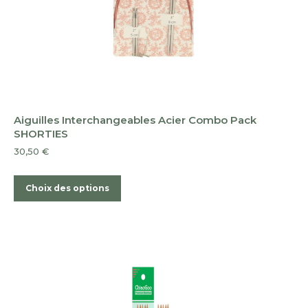
page
du
produit
Aiguilles Interchangeables Acier Combo Pack
SHORTIES
30,50
€
Ce
Choix des options
produit
a
plusieurs
variations.
Les
options
peuvent
être
choisies