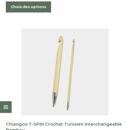
Ce
Choix des options
produit
a
plusieurs
variations.
Les
options
peuvent
être
choisies
sur
la
page
du
produit
Chiaogoo T-SPIN Crochet Tunisien Interchangeable
Bambou