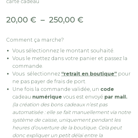
carte cadeau
Plage
20,00
€
–
250,00
€
de
prix :
Comment ça marche?
20,00 €
Vous sélectionnez le montant souhaité.
Vous le mettez dans votre panier et passez la
à
commande.
250,00 €
Vous sélectionnez
“retrait en boutique”
pour
ne pas payer de frais de port.
Une fois la commande validée, un
code
cadeau
numérique
vous est envoyé
par mail.
(la création des bons cadeaux n’est pas
automatisée : elle se fait manuellement via notre
système de caisse, uniquement pendant les
heures d’ouverture de la boutique. Cela peut
donc expliquer un petit délai entre la