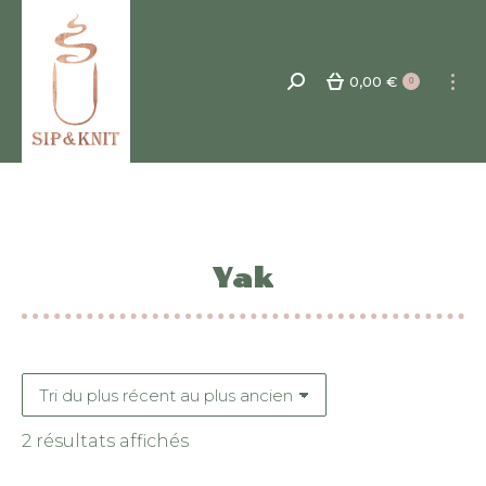
0,00
€
Recherche
0
:
Yak
Trié
2 résultats affichés
du