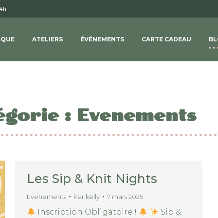
14h
IQUE
ATELIERS
ÉVÉNEMENTS
CARTE CADEAU
BL
égorie :
Evenements
Les Sip & Knit Nights
Evenements
Par
kelly
7 mars 2025
Inscription Obligatoire !
Sip &