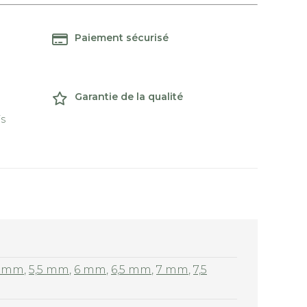
Paiement sécurisé
Garantie de la qualité
is
 mm
,
5,5 mm
,
6 mm
,
6,5 mm
,
7 mm
,
7,5