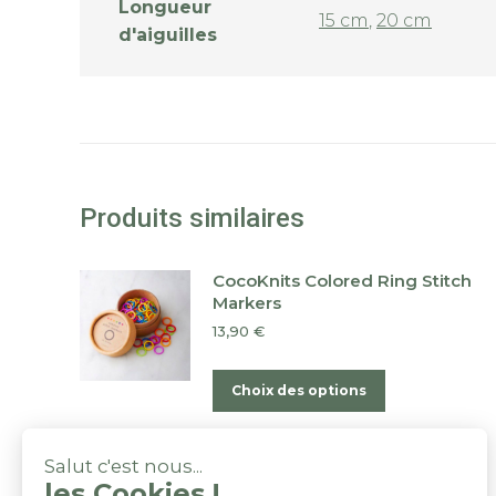
Longueur
15 cm
,
20 cm
d'aiguilles
Produits similaires
CocoKnits Colored Ring Stitch
Markers
13,90
€
Ce
Choix des options
produit
a
Knitpro Mètre Ruban
Salut c'est nous...
plusieurs
rétractable Bois de Hêtre
les Cookies !
variations.