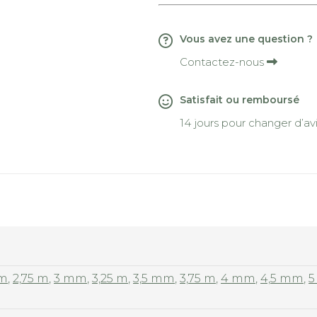
Acier
Vous avez une question ?
Contactez-nous
Satisfait ou remboursé
14 jours pour changer d’av
mm
,
2,75 m
,
3 mm
,
3,25 m
,
3,5 mm
,
3,75 m
,
4 mm
,
4,5 mm
,
5