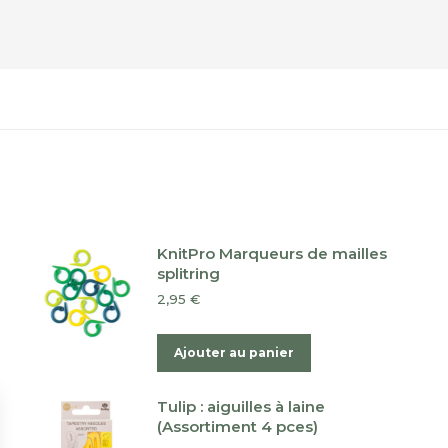
KnitPro Marqueurs de mailles
splitring
2,95
€
Ajouter au panier
Tulip : aiguilles à laine
(Assortiment 4 pces)