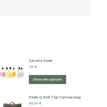
Savons Soak
1,19
€
Ce
Choix des options
produit
a
plusieurs
Della Q Roll Top Canvas bag
variations.
90,00
€