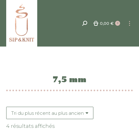
0,00
€
Recherche
0
:
7,5 mm
Trié
4 résultats affichés
du