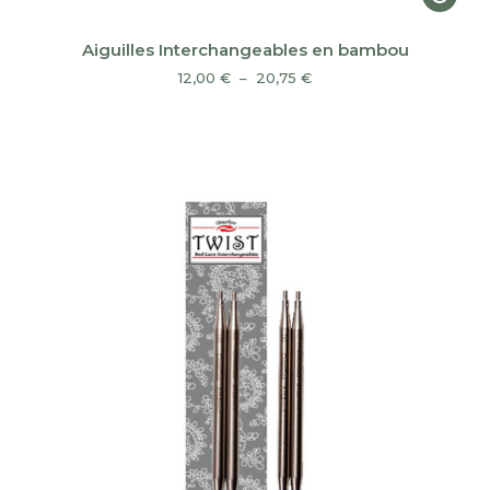
produi
a
Aiguilles Interchangeables en bambou
plusieu
Plage
12,00
€
–
20,75
€
variatio
de
prix :
Les
12,00 €
option
à
peuven
20,75 €
être
choisie
sur
la
page
du
produi