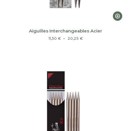
Ce
produi
a
Aiguilles Interchangeables Acier
plusieu
Plage
11,50
€
–
20,25
€
variatio
de
prix :
Les
11,50 €
option
à
peuven
20,25 €
être
choisie
sur
la
page
du
produi