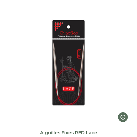
plus
récent
au
plus
ancien
Ce
produi
a
Aiguilles Fixes RED Lace