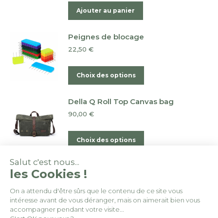
Ajouter au panier
Peignes de blocage
22,50
€
Ce
Choix des options
produit
a
Della Q Roll Top Canvas bag
plusieurs
90,00
€
variations.
Les
Ce
Choix des options
options
produit
peuvent
a
Salut c'est nous...
être
les Cookies !
plusieurs
choisies
variations.
On a attendu d'être sûrs que le contenu de ce site vous
sur
Les
intéresse avant de vous déranger, mais on aimerait bien vous
© By
Poush
la
options
accompagner pendant votre visite...
page