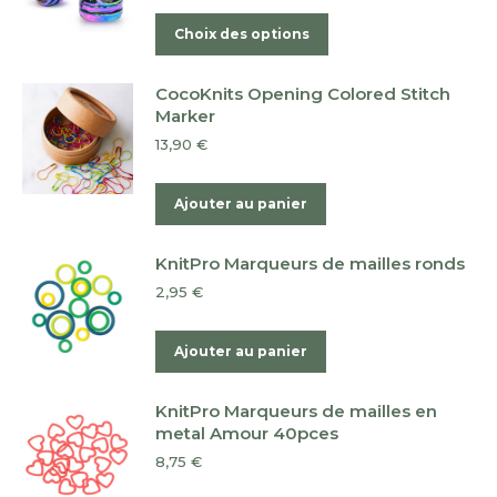
Ce
Choix des options
produit
a
CocoKnits Opening Colored Stitch
plusieurs
Marker
variations.
13,90
€
Les
options
Ajouter au panier
peuvent
être
KnitPro Marqueurs de mailles ronds
choisies
2,95
€
sur
la
Ajouter au panier
page
du
KnitPro Marqueurs de mailles en
produit
metal Amour 40pces
8,75
€