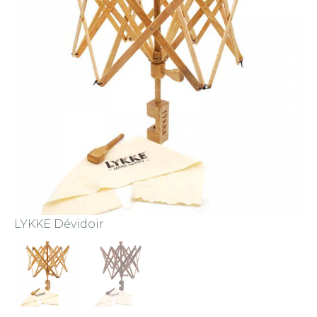
LYKKE Dévidoir
LY