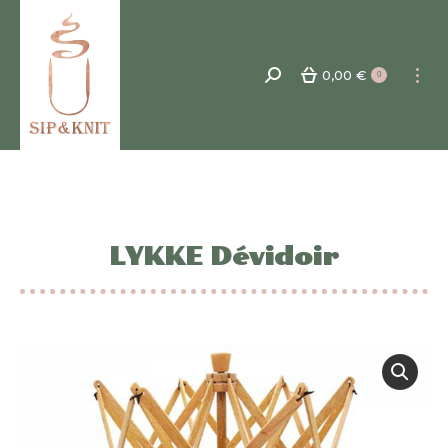
0,00
€
Recherche
0
:
LYKKE Dévidoir