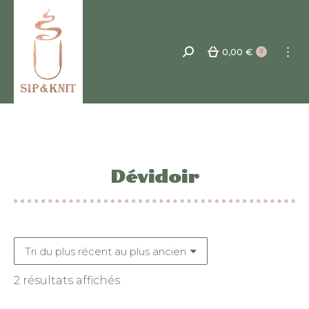
0,00
€
Recherche
0
:
Dévidoir
Trié
2 résultats affichés
du