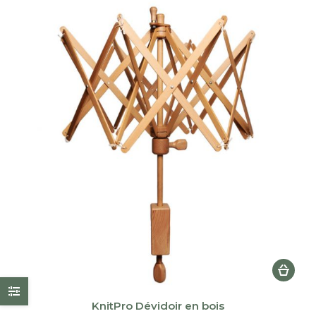
plus
récent
au
plus
ancien
KnitPro Dévidoir en bois