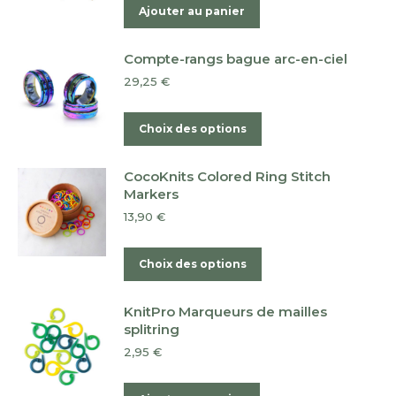
Ajouter au panier
Compte-rangs bague arc-en-ciel
29,25
€
Ce
Choix des options
produit
a
CocoKnits Colored Ring Stitch
plusieurs
Markers
variations.
13,90
€
Les
options
Ce
Choix des options
peuvent
produit
être
a
KnitPro Marqueurs de mailles
choisies
plusieurs
splitring
sur
variations.
2,95
€
la
Les
page
options