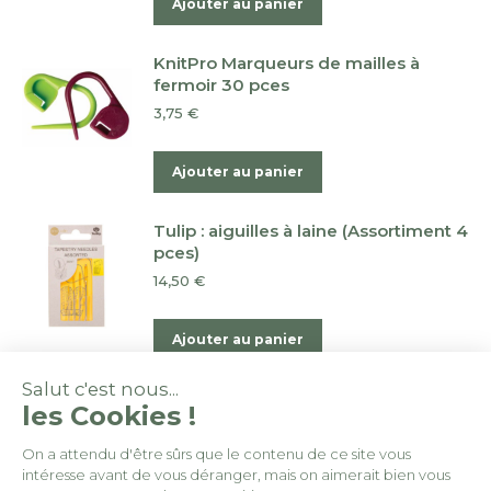
Ajouter au panier
du
peuvent
produit
être
KnitPro Marqueurs de mailles à
choisies
fermoir 30 pces
sur
3,75
€
la
page
Ajouter au panier
du
produit
Tulip : aiguilles à laine (Assortiment 4
pces)
14,50
€
Ajouter au panier
Salut c'est nous...
les Cookies !
On a attendu d'être sûrs que le contenu de ce site vous
intéresse avant de vous déranger, mais on aimerait bien vous
© By
Poush