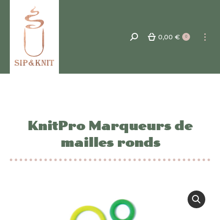
0,00
€
Recherche
0
:
KnitPro Marqueurs de
mailles ronds