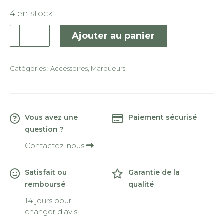
4 en stock
quantité
Ajouter au panier
de
KnitPro
Marqueurs
Catégories :
Accessoires
,
Marqueurs
de
mailles
ronds
Vous avez une
Paiement sécurisé
question ?
Contactez-nous
Satisfait ou
Garantie de la
remboursé
qualité
14 jours pour
changer d’avis