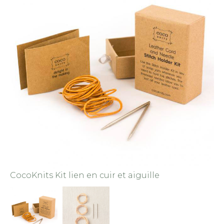
CocoKnits Kit lien en cuir et aiguille
Co