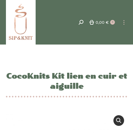
0,00
€
Recherche
0
:
CocoKnits Kit lien en cuir et
aiguille