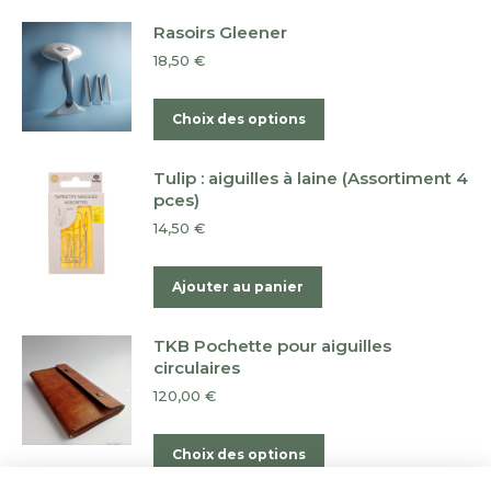
Rasoirs Gleener
18,50
€
Ce
Choix des options
produit
a
Tulip : aiguilles à laine (Assortiment 4
plusieurs
pces)
variations.
14,50
€
Les
options
Ajouter au panier
peuvent
être
TKB Pochette pour aiguilles
choisies
circulaires
sur
120,00
€
la
page
Ce
Choix des options
du
produit