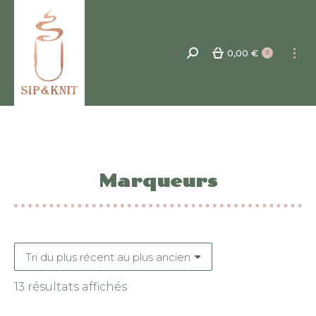
0,00
€
Recherche
0
:
Marqueurs
Trié
13 résultats affichés
du