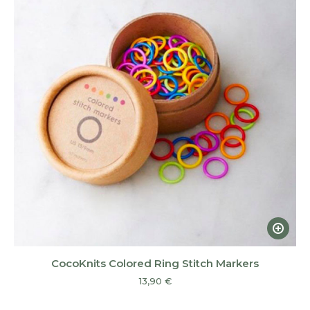
Ce
produi
a
CocoKnits Colored Ring Stitch Markers
plusieu
13,90
€
variatio