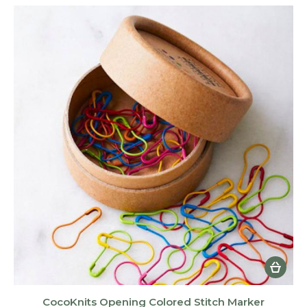
Les
option
peuven
être
choisie
sur
la
page
du
produi
CocoKnits Opening Colored Stitch Marker