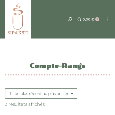
0,00
€
Recherche
0
:
Compte-Rangs
Trié
3 résultats affichés
du