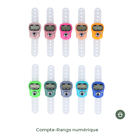
plus
récent
au
plus
ancien
Compte-Rangs numérique