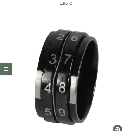
2,95
€
Ce