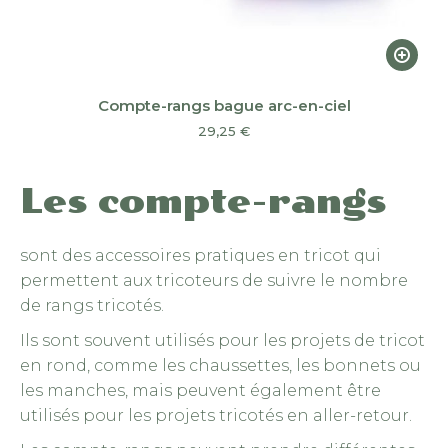
Ce
produi
a
Compte-rangs bague arc-en-ciel
plusieu
29,25
€
variatio
Les
Les compte-rangs
option
peuven
être
sont des accessoires pratiques en tricot qui
choisie
permettent aux tricoteurs de suivre le nombre
sur
de rangs tricotés.
la
Ils sont souvent utilisés pour les projets de tricot
page
en rond, comme les chaussettes, les bonnets ou
du
les manches, mais peuvent également être
produi
utilisés pour les projets tricotés en aller-retour.