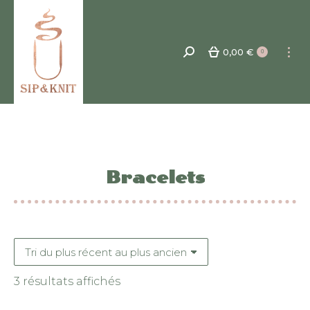
0,00
€
Recherche
0
:
Bracelets
Trié
3 résultats affichés
du