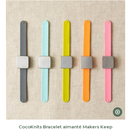
plus
récent
au
plus
ancien
Ce
produi
a
CocoKnits Bracelet aimanté Makers Keep