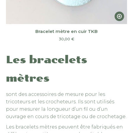
Ce
produi
a
Bracelet mètre en cuir TKB
plusieu
30,00
€
variatio
Les
Les bracelets
option
peuven
être
mètres
choisie
sur
sont des accessoires de mesure pour les
la
tricoteurs et les crocheteurs. Ils sont utilisés
page
pour mesurer la longueur d’un fil ou d’un
du
ouvrage en cours de tricotage ou de crochetage.
produi
Les bracelets mètres peuvent être fabriqués en