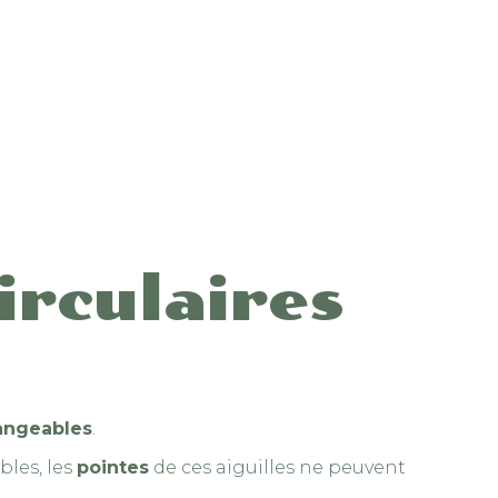
au
plus
ancien
circulaires
angeables
.
bles, les
pointes
de ces aiguilles ne peuvent