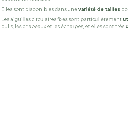
produit
produit
Elles sont disponibles dans une
variété de tailles
pou
Les aiguilles circulaires fixes sont particulièrement
ut
pulls, les chapeaux et les écharpes, et elles sont très