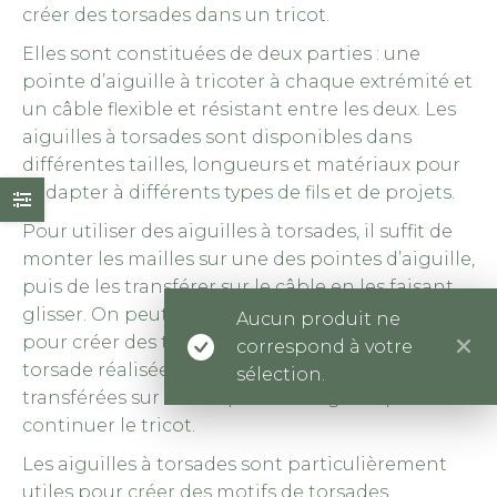
créer des torsades dans un tricot.
Elles sont constituées de deux parties : une
pointe d’aiguille à tricoter à chaque extrémité et
un câble flexible et résistant entre les deux. Les
aiguilles à torsades sont disponibles dans
différentes tailles, longueurs et matériaux pour
s’adapter à différents types de fils et de projets.
Pour utiliser des aiguilles à torsades, il suffit de
monter les mailles sur une des pointes d’aiguille,
puis de les transférer sur le câble en les faisant
glisser. On peut ensuite faire tourner le câble
Aucun produit ne
pour créer des torsades dans le tricot. Une fois la
correspond à votre
torsade réalisée, les mailles peuvent être
sélection.
transférées sur l’autre pointe d’aiguille pour
continuer le tricot.
Les aiguilles à torsades sont particulièrement
utiles pour créer des motifs de torsades