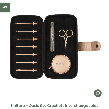
Ce
produi
a
Knitpro – Oasis Set Crochets Interchangeables