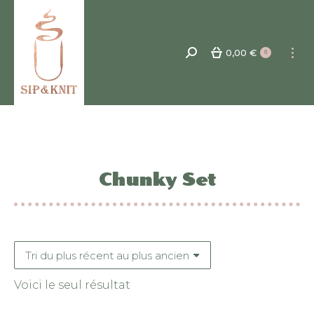
0,00
€
Recherche
0
:
Chunky Set
Voici le seul résultat