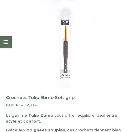
Crochets Tulip Etimo Soft grip
Plage
11,00
€
–
12,10
€
de
La gamme
Tulip
Etimo
vous offre l’équilibre idéal entre
prix :
style
et
confort
.
11,00 €
à
Grâce aux
poignées souples
, ces crochets tiennent bien