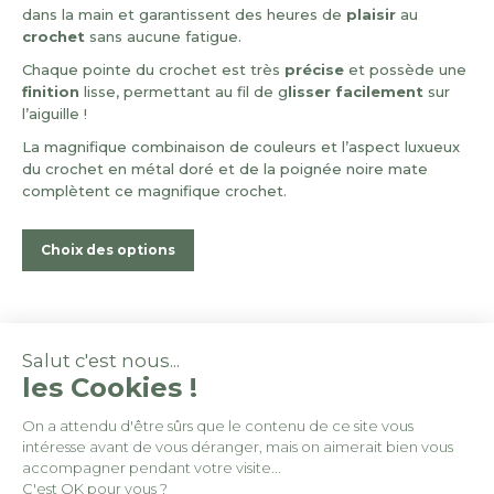
12,10 €
dans la main et garantissent des heures de
plaisir
au
crochet
sans aucune fatigue.
Chaque pointe du crochet est très
précise
et possède une
finition
lisse, permettant au fil de g
lisser facilement
sur
l’aiguille !
La magnifique combinaison de couleurs et l’aspect luxueux
du crochet en métal doré et de la poignée noire mate
complètent ce magnifique crochet.
Ce
Choix des options
produit
a
plusieurs
variations.
Les
Salut c'est nous...
options
les Cookies !
peuvent
être
On a attendu d'être sûrs que le contenu de ce site vous
choisies
intéresse avant de vous déranger, mais on aimerait bien vous
© By
Poush
sur
accompagner pendant votre visite...
la
C'est OK pour vous ?