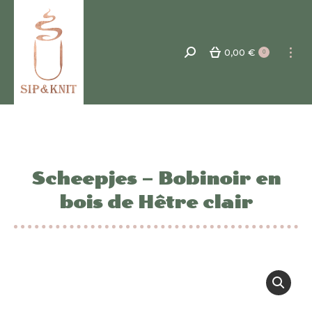
0,00
€
Recherche
0
:
Scheepjes – Bobinoir en
bois de Hêtre clair