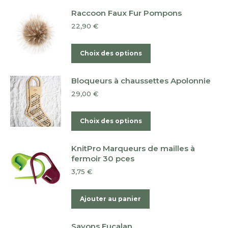
Raccoon Faux Fur Pompons
22,90
€
Ce
Choix des options
produit
a
Bloqueurs à chaussettes Apolonnie
plusieurs
29,00
€
variations.
Les
Ce
Choix des options
options
produit
peuvent
a
KnitPro Marqueurs de mailles à
être
plusieurs
fermoir 30 pces
choisies
variations.
3,75
€
sur
Les
la
options
Ajouter au panier
page
peuvent
du
être
Savons Eucalan
produit