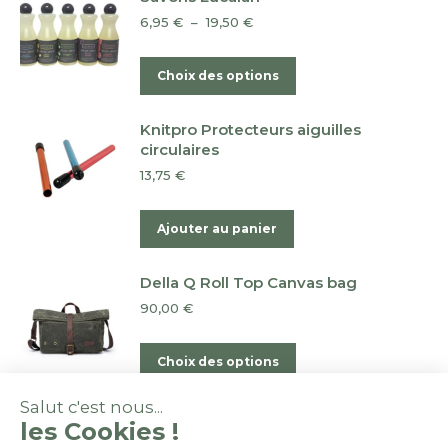
choisies
Plage
6,95
€
–
19,50
€
sur
de
la
prix :
Ce
Choix des options
6,95 €
page
produit
à
du
a
19,50 €
Knitpro Protecteurs aiguilles
produit
plusieurs
circulaires
variations.
13,75
€
Les
options
Ajouter au panier
peuvent
être
Della Q Roll Top Canvas bag
choisies
90,00
€
sur
la
Ce
Choix des options
page
produit
du
a
Salut c'est nous...
produit
les Cookies !
plusieurs