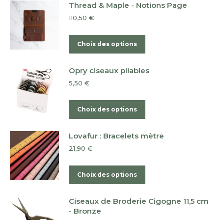
Thread & Maple - Notions Page
110,50
€
Ce
Choix des options
produit
a
Opry ciseaux pliables
plusieurs
5,50
€
variations.
Les
Ce
Choix des options
options
produit
peuvent
a
Lovafur : Bracelets mètre
être
plusieurs
21,90
€
choisies
variations.
sur
Les
Ce
Choix des options
la
options
produit
page
peuvent
a
du
Ciseaux de Broderie Cigogne 11,5 cm
être
plusieurs
- Bronze
produit
choisies