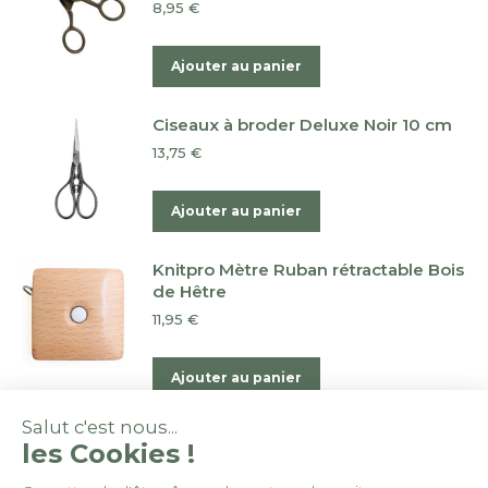
variations.
8,95
€
sur
Les
la
options
Ajouter au panier
page
peuvent
du
être
Ciseaux à broder Deluxe Noir 10 cm
produit
choisies
13,75
€
sur
la
Ajouter au panier
page
du
Knitpro Mètre Ruban rétractable Bois
produit
de Hêtre
11,95
€
Ajouter au panier
Salut c'est nous...
les Cookies !