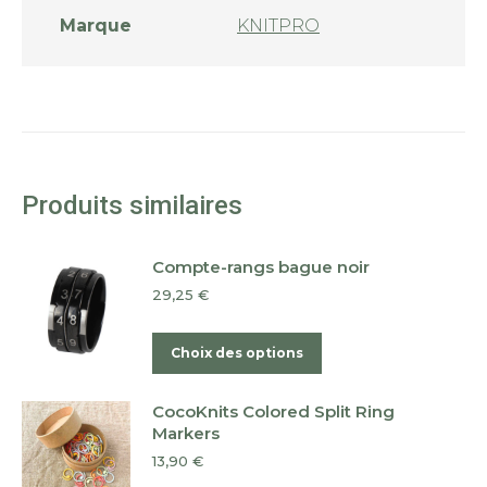
Marque
KNITPRO
Produits similaires
Compte-rangs bague noir
29,25
€
Ce
Choix des options
produit
a
CocoKnits Colored Split Ring
plusieurs
Markers
variations.
13,90
€
Les