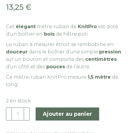
13,25
€
Kn
Cet
élégant
mètre-ruban de
KnitPro
est doté
Ro
d’un boîtier en
bois
de hêtre poli.
Le ruban à mesurer étroit se rembobine en
douceur
dans le boîtier d’une simple
pression
sur un bouton et comporte des
centimètres
d’un côté et des
pouces
de l’autre.
Ce mètre-ruban KnitPro mesure
1,5 mètre
de
long
2 en stock
quantité
Ajouter au panier
de
KnitPro