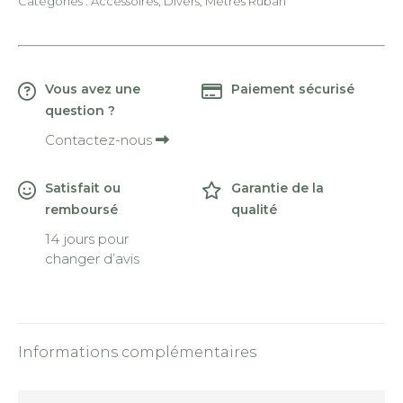
Mètre
Catégories :
Accessoires
,
Divers
,
Mètres Ruban
Ruban
rétractable
Bois
Vous avez une
Paiement sécurisé
de
question ?
Hêtre
Rond
Contactez-nous
Satisfait ou
Garantie de la
remboursé
qualité
14 jours pour
changer d’avis
Informations complémentaires