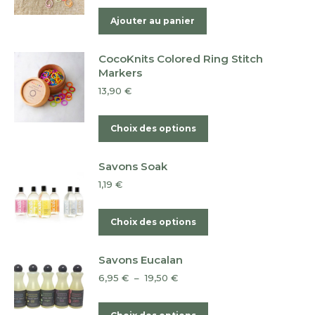
options
Ajouter au panier
peuvent
être
CocoKnits Colored Ring Stitch
choisies
Markers
sur
13,90
€
la
page
Ce
Choix des options
du
produit
produit
a
Savons Soak
plusieurs
1,19
€
variations.
Les
Ce
Choix des options
options
produit
peuvent
a
Savons Eucalan
être
plusieurs
Plage
6,95
€
–
19,50
€
choisies
variations.
de
sur
Les
prix :
Ce