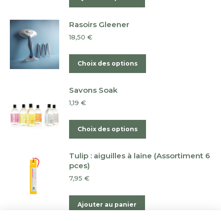
du
produit
Rasoirs Gleener
18,50
€
Ce
Choix des options
produit
a
Savons Soak
plusieurs
1,19
€
variations.
Les
Ce
Choix des options
options
produit
peuvent
a
Tulip : aiguilles à laine (Assortiment 6
être
plusieurs
pces)
choisies
variations.
7,95
€
sur
Les
la
options
Ajouter au panier
page
peuvent
du