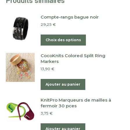
Produits similaires
Compte-rangs bague noir
29,25
€
Ce
Choix des options
produit
a
CocoKnits Colored Split Ring
plusieurs
Markers
variations.
13,90
€
Les
options
Ajouter au panier
peuvent
être
KnitPro Marqueurs de mailles à
choisies
fermoir 30 pces
sur
3,75
€
la
page
Ajouter au panier