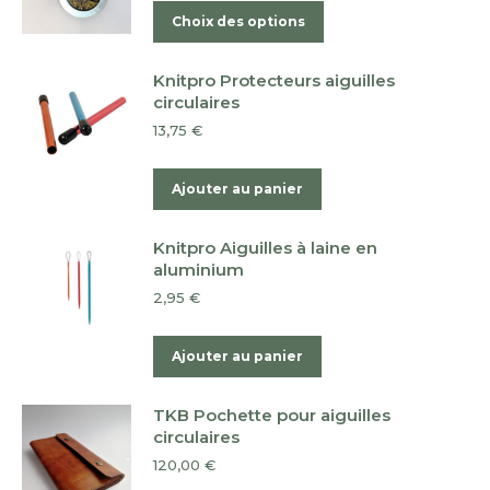
Ce
Choix des options
produit
a
Knitpro Protecteurs aiguilles
plusieurs
circulaires
variations.
13,75
€
Les
options
Ajouter au panier
peuvent
être
Knitpro Aiguilles à laine en
choisies
aluminium
sur
2,95
€
la
page
Ajouter au panier
du
produit
TKB Pochette pour aiguilles
circulaires
120,00
€