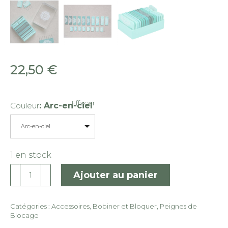
22,50
€
Effacer
Couleur
:
Arc-en-ciel
Arc-en-ciel
1 en stock
quantité
Ajouter au panier
de
Peignes
Catégories :
Accessoires
,
Bobiner et Bloquer
,
Peignes de
de
Blocage
blocage