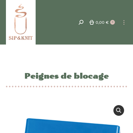
0,00
€
Recherche
0
:
Peignes de blocage