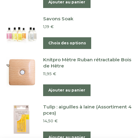
Ajouter au panier
Savons Soak
1,19
€
Ce
Choix des options
produit
a
Knitpro Mètre Ruban rétractable Bois
plusieurs
de Hêtre
variations.
11,95
€
Les
options
Ajouter au panier
peuvent
être
Tulip : aiguilles à laine (Assortiment 4
choisies
pces)
sur
14,50
€
la
page
Ajouter au panier