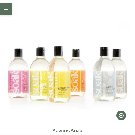
Ce
produi
a
Savons Soak