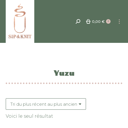
0,00
€
Recherche
0
:
Yuzu
Voici le seul résultat