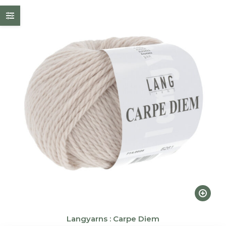
Ce
produi
a
Langyarns : Carpe Diem