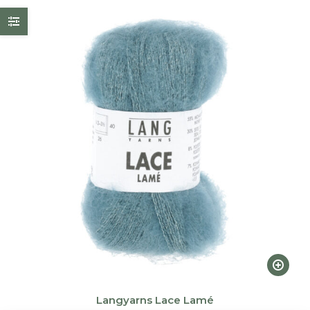
Ce
produi
a
Langyarns Lace Lamé