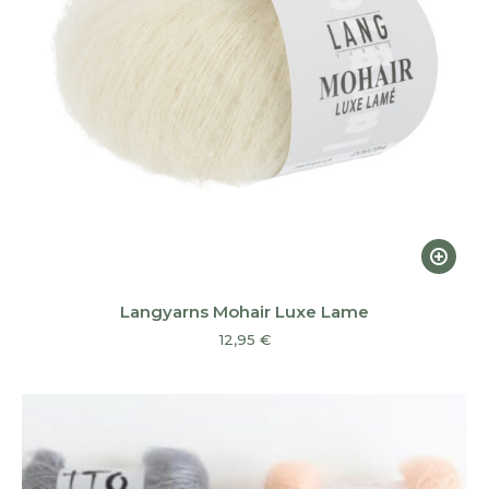
page
du
produi
Ce
produi
a
Langyarns Mohair Luxe Lame
plusieu
12,95
€
variatio
Les
option
peuven
être