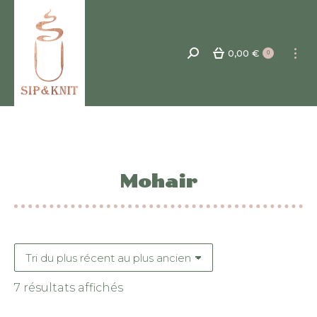
0,00
€
Recherche
0
:
Mohair
Trié
7 résultats affichés
du