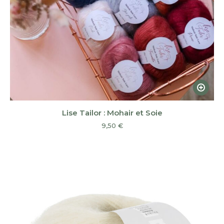
produi
Ce
produi
a
Lise Tailor : Mohair et Soie
plusieu
9,50
€
variatio
Les
option
peuven
être
choisie
sur
la