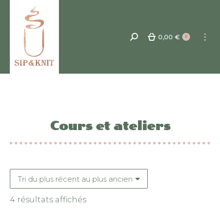
0,00
€
Recherche
0
:
Cours et ateliers
Trié
4 résultats affichés
du