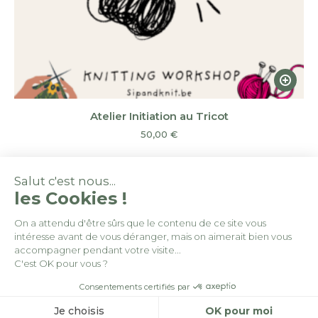
Ce
produi
a
Atelier Initiation au Tricot
plusieu
50,00
€
variatio
Les
Salut c'est nous...
option
les Cookies !
peuven
être
On a attendu d'être sûrs que le contenu de ce site vous
choisie
intéresse avant de vous déranger, mais on aimerait bien vous
© By
Poush
accompagner pendant votre visite...
sur
C'est OK pour vous ?
la
Conditions générales de vente
Consentements certifiés par
page
Politique de confidentialité
du
Je choisis
OK pour moi