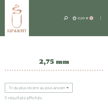
0,00
€
Recherche
0
:
2,75 mm
Trié
9 résultats affichés
du