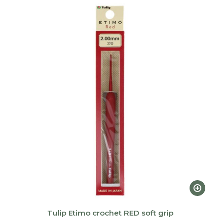
plus
récent
au
plus
ancien
Ce
produi
a
Tulip Etimo crochet RED soft grip