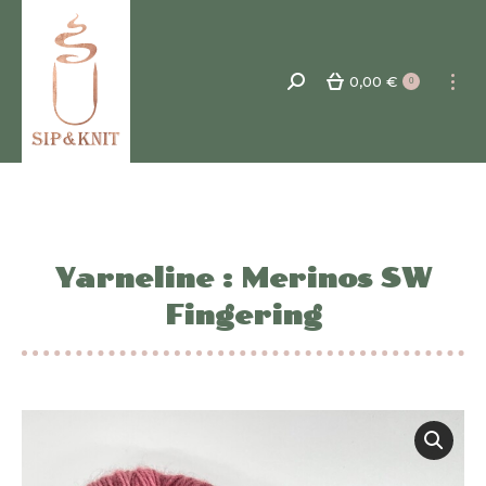
0,00
€
Recherche
0
:
Yarneline : Merinos SW
Fingering