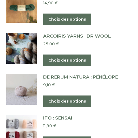
14,90
€
choisies
variations.
sur
Les
Ce
Choix des options
la
options
produit
page
peuvent
a
du
ARCOIRIS YARNS : DR WOOL
être
plusieurs
produit
25,00
€
choisies
variations.
sur
Les
Ce
Choix des options
la
options
produit
page
peuvent
a
du
DE RERUM NATURA : PÉNÉLOPE
être
plusieurs
produit
9,10
€
choisies
variations.
sur
Les
Ce
Choix des options
la
options
produit
page
peuvent
a
du
ITO : SENSAI
être
plusieurs
produit
11,90
€
choisies
variations.
sur
Les