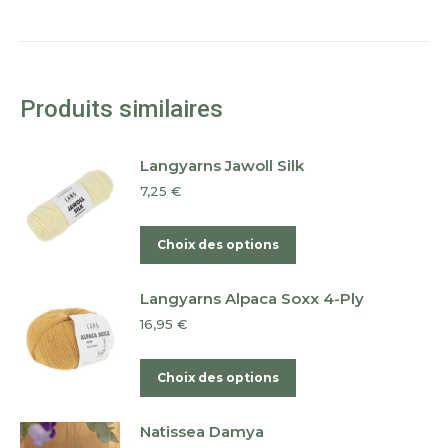
Produits similaires
Langyarns Jawoll Silk
7,25
€
Ce
Choix des options
produit
a
Langyarns Alpaca Soxx 4-Ply
plusieurs
16,95
€
variations.
Les
Ce
Choix des options
options
produit
peuvent
a
Natissea Damya
être
plusieurs