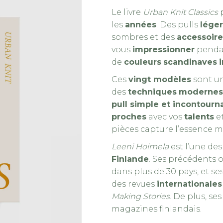
Le livre
Urban Knit Classics
p
les
années
. Des pulls
léger
sombres et des
accessoire
vous
impressionner
pendan
de
couleurs
scandinaves
Ces
vingt modèles
sont un
des
techniques
modernes
pull simple et incontourn
proches
avec vos
talents
et
Urban Knit Classics – Image 2
pièces capture l’essence 
Leeni Hoimela
est l’une des
Finlande
. Ses précédents 
dans plus de 30 pays, et se
des revues
internationales
Making Stories
. De plus, se
magazines finlandais.