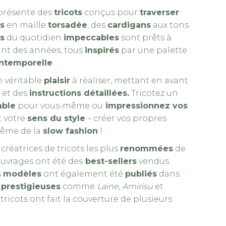
résente des
tricots
conçus pour
traverser
s
en maille
torsadée
, des
cardigans
aux tons
s
du quotidien
impeccables
sont prêts à
t des années, tous
inspirés
par une palette
intemporelle
.
 véritable
plaisir
à réaliser, mettant en avant
et des
instructions détaillées.
Tricotez un
able
pour vous-même ou
impressionnez vos
 votre
sens du style
– créer vos propres
Urban Knit Classics – 
même de la
slow fashion
!
 créatrices de tricots les plus
renommées
de
ouvrages ont été des
best-sellers
vendus
s
modèles
ont également été
publiés
dans
prestigieuses
comme
Laine
,
Amirisu
et
s tricots ont fait la couverture de plusieurs