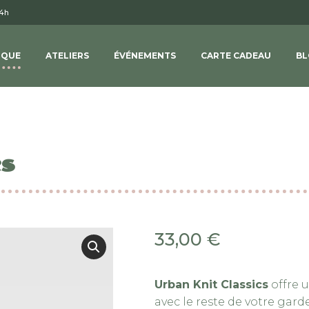
14h
IQUE
ATELIERS
ÉVÉNEMENTS
CARTE CADEAU
BL
cs
33,00
€
Urban Knit Classics
offre u
avec le reste de votre gard