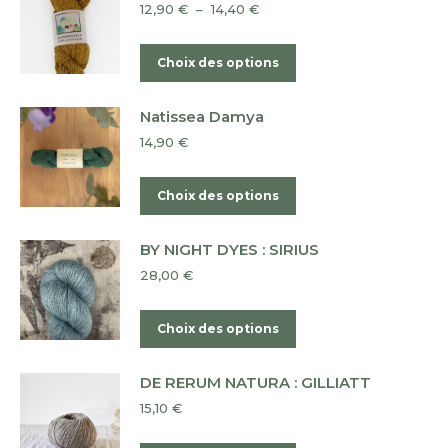
Plage
12,90
€
–
14,40
€
choisies
variations.
de
sur
Les
prix :
Ce
Choix des options
la
12,90 €
options
produit
à
page
peuvent
a
14,40 €
du
Natissea Damya
être
plusieurs
produit
14,90
€
choisies
variations.
sur
Les
Ce
Choix des options
la
options
produit
page
peuvent
a
du
BY NIGHT DYES : SIRIUS
être
plusieurs
produit
28,00
€
choisies
variations.
sur
Les
Ce
Choix des options
la
options
produit
page
peuvent
a
du
DE RERUM NATURA : GILLIATT
être
plusieurs
produit
15,10
€
choisies
variations.
sur
Les