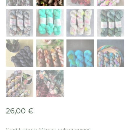
26,00
€
Crédit photo @treliz_colorispower