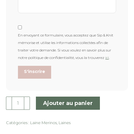
En envoyant ce formulaire, vous acceptez que Sip & Knit
mémorise et utilise les informations collectées afin de
traiter votre demande. Si vous voulez en savoir plus sur
notre politique de confidentialité, vous la trouverez
ici
.
S'inscrire
quantité
Ajouter au panier
de
TRELIZ
:
Catégories :
Laine Merinos
,
Laines
ZEUS