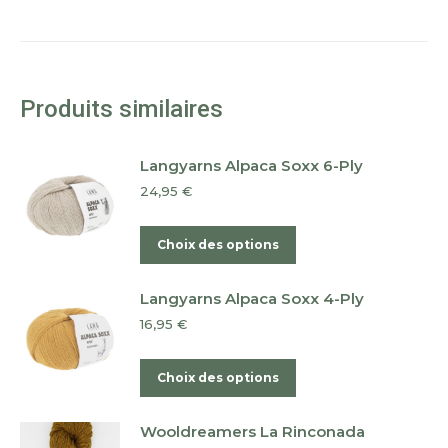
Produits similaires
Langyarns Alpaca Soxx 6-Ply
24,95
€
Ce
Choix des options
produit
a
Langyarns Alpaca Soxx 4-Ply
plusieurs
16,95
€
variations.
Les
Ce
Choix des options
options
produit
peuvent
a
Wooldreamers La Rinconada
être
plusieurs