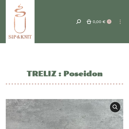
0,00
€
Recherche
0
:
TRELIZ : Poseidon