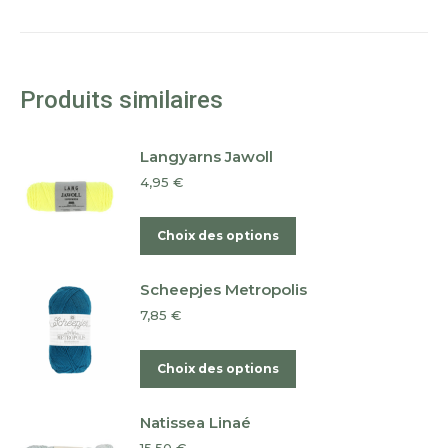
Produits similaires
Langyarns Jawoll
4,95
€
Ce
Choix des options
produit
a
Scheepjes Metropolis
plusieurs
7,85
€
variations.
Les
Ce
Choix des options
options
produit
peuvent
a
Natissea Linaé
être
plusieurs