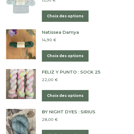
15,50
€
choisies
variations.
sur
Les
Ce
Choix des options
la
options
produit
page
peuvent
a
du
Natissea Damya
être
plusieurs
produit
14,90
€
choisies
variations.
sur
Les
Ce
Choix des options
la
options
produit
page
peuvent
a
du
FELIZ Y PUNTO : SOCK 25
être
plusieurs
produit
22,00
€
choisies
variations.
sur
Les
Ce
Choix des options
la
options
produit
page
peuvent
a
du
BY NIGHT DYES : SIRIUS
être
plusieurs
produit
28,00
€
choisies
variations.
sur
Les
Ce