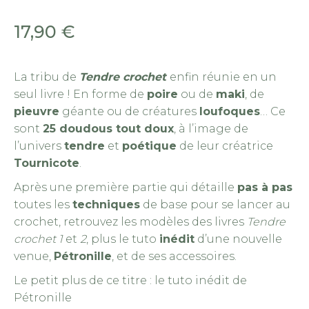
17,90
€
La tribu de
Tendre crochet
enfin réunie en un
seul livre ! En forme de
poire
ou de
maki
, de
pieuvre
géante ou de créatures
loufoques
… Ce
sont
25 doudous tout doux
, à l’image de
l’univers
tendre
et
poétique
de leur créatrice
Tournicote
.
Après une première partie qui détaille
pas à pas
toutes les
techniques
de base pour se lancer au
crochet, retrouvez les modèles des livres
Tendre
crochet 1
et
2
, plus le tuto
inédit
d’une nouvelle
venue,
Pétronille
, et de ses accessoires.
Le petit plus de ce titre :
le tuto inédit de
Pétronille