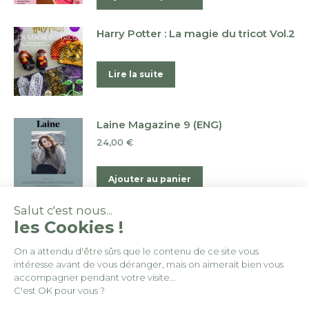
Harry Potter : La magie du tricot Vol.2
Lire la suite
Laine Magazine 9 (ENG)
24,00
€
Ajouter au panier
Salut c'est nous...
les Cookies !
On a attendu d'être sûrs que le contenu de ce site vous
intéresse avant de vous déranger, mais on aimerait bien vous
© By
Poush
accompagner pendant votre visite...
C'est OK pour vous ?
Conditions générales de vente