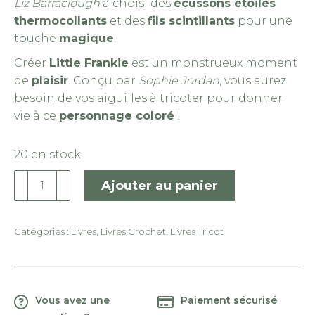
Liz Barraclough
a choisi des
écussons étoilés
thermocollants
et des
fils scintillants
pour une
touche
magique
.
Créer
Little Frankie
est un monstrueux moment
de
plaisir
. Conçu par
Sophie Jordan
, vous aurez
besoin de vos aiguilles à tricoter pour donner
vie à ce
personnage coloré
!
20 en stock
quantité
Ajouter au panier
de
Scheepjes
-
Catégories :
Livres
,
Livres Crochet
,
Livres Tricot
Booklet
:
Pretty
Vous avez une
Paiement sécurisé
Little