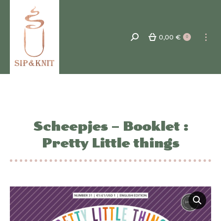
0,00
€
Recherche
0
:
Scheepjes – Booklet :
Pretty Little things