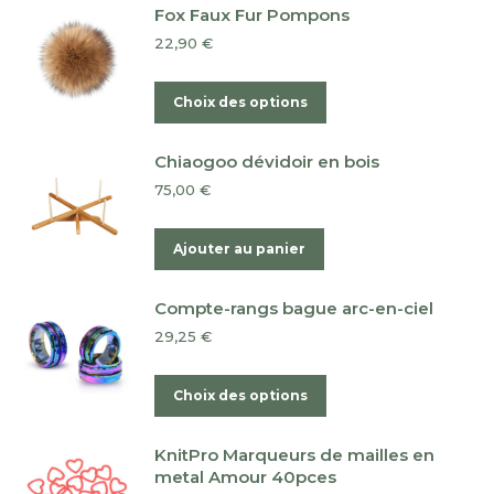
a
Fox Faux Fur Pompons
plusieurs
22,90
€
variations.
Les
Ce
Choix des options
options
produit
peuvent
a
Chiaogoo dévidoir en bois
être
plusieurs
75,00
€
choisies
variations.
sur
Les
Ajouter au panier
la
options
page
peuvent
du
Compte-rangs bague arc-en-ciel
être
produit
29,25
€
choisies
sur
Ce
Choix des options
la
produit
page
a
du
KnitPro Marqueurs de mailles en
plusieurs
metal Amour 40pces
produit