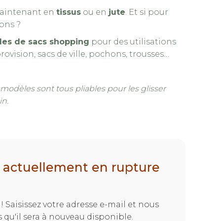
maintenant en
tissus
ou en
jute
. Et si pour
ons ?
es de sacs shopping
pour des utilisations
 provision, sacs de ville, pochons, trousses…
s modèles sont tous pliables pour les glisser
in.
t actuellement en rupture
! Saisissez votre adresse e-mail et nous
e 2
Sacs shopping au croc
 qu'il sera à nouveau disponible.