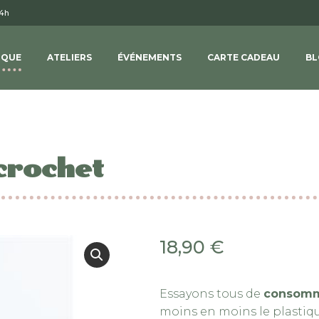
14h
IQUE
ATELIERS
ÉVÉNEMENTS
CARTE CADEAU
BL
crochet
18,90
€
Essayons tous de
consom
moins en moins le plastiqu