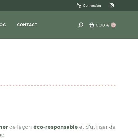
Connexion
La
page
0,00
€
OG
CONTACT
Recherche
0
Instagram
:
s'ouvre
dans
une
nouvelle
fenêtre
mer
de façon
éco-responsable
et d’utiliser de
e.