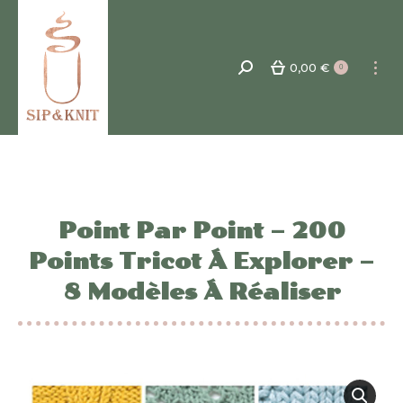
0,00
€
Recherche
0
:
Point Par Point – 200
Points Tricot Á Explorer –
8 Modèles Á Réaliser