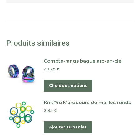
Produits similaires
Compte-rangs bague arc-en-ciel
29,25
€
Ce
Choix des options
produit
a
KnitPro Marqueurs de mailles ronds
plusieurs
2,95
€
variations.
Les
Ajouter au panier
options
peuvent