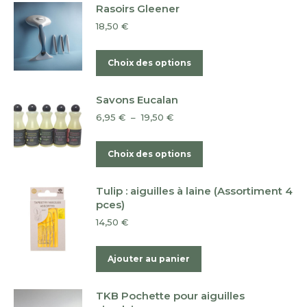
Rasoirs Gleener
être
18,50
€
choisies
sur
Ce
Choix des options
la
produit
page
a
du
Savons Eucalan
plusieurs
produit
Plage
6,95
€
–
19,50
€
variations.
de
Les
prix :
Ce
Choix des options
6,95 €
options
produit
à
peuvent
a
19,50 €
Tulip : aiguilles à laine (Assortiment 4
être
plusieurs
pces)
choisies
variations.
14,50
€
sur
Les
la
options
Ajouter au panier
page
peuvent
du
être
TKB Pochette pour aiguilles
produit
choisies