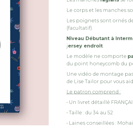
Le corps et les manches sont
Les poignets sont ornés d
(facultatif).
Niveau Débutant à Interm
j
ersey endroit
.
Le modèle ne comporte
pa
du point honeycomb du poig
Une vidéo de montage pas-
de Lise Tailor pour vous aid
Le patron comprend :
• Un livret détaillé FRAN
• Taille : du 34 au 52
• Laines conseillées : Mohai