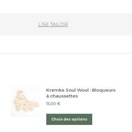
LISE TAILOR
Kremke Soul Wool : Bloqueurs
à chaussettes
15,00
€
Ce
Choix des options
produit
a