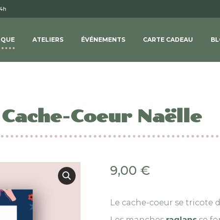
14h
IQUE
ATELIERS
ÉVÉNEMENTS
CARTE CADEAU
BL
: Cache-Coeur Naëlle
9,00
€
Le cache-coeur se tricote 
Les manches
raglans
se fo