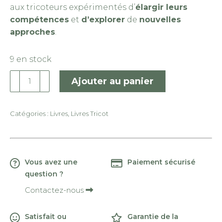
aux tricoteurs expérimentés d’
élargir leurs
compétences
et
d’explorer
de
nouvelles
approches
.
9 en stock
quantité
Ajouter au panier
de
Made
By
Catégories :
Livres
,
Livres Tricot
You
Vous avez une
Paiement sécurisé
question ?
Contactez-nous
Satisfait ou
Garantie de la