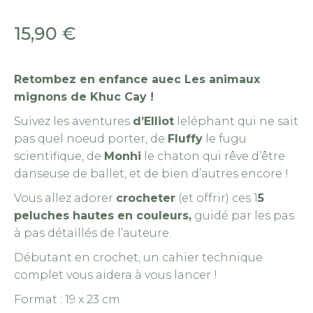
15,90
€
Retombez en enfance auec Les animaux
mignons de Khuc Cay !
Suivez les aventures
d’Elliot
leléphant qui ne sait
pas quel noeud porter, de
Fluffy
le fugu
scientifique, de
Monhi
le chaton qui rêve d’être
danseuse de ballet, et de bien d’autres encore !
Vous allez adorer
crocheter
(et offrir) ces 1
5
peluches hautes en couleurs,
guidé par les pas
à pas détaillés de l’auteure.
Débutant en crochet, un cahier technique
complet vous aidera à vous lancer !
Format : 19 x 23 cm