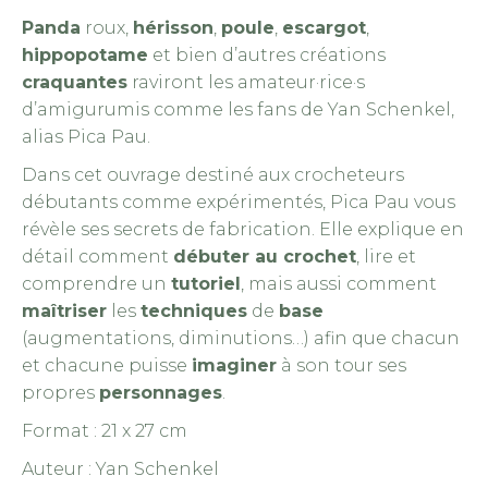
Panda
roux,
hérisson
,
poule
,
escargot
,
hippopotame
et bien d’autres créations
craquantes
raviront les amateur·rice·s
d’amigurumis comme les fans de Yan Schenkel,
alias Pica Pau.
Dans cet ouvrage destiné aux crocheteurs
débutants comme expérimentés, Pica Pau vous
révèle ses secrets de fabrication. Elle explique en
détail comment
débuter au crochet
, lire et
comprendre un
tutoriel
, mais aussi comment
maîtriser
les
techniques
de
base
(augmentations, diminutions…) afin que chacun
et chacune puisse
imaginer
à son tour ses
propres
personnages
.
Format : 21 x 27 cm
Auteur : Yan Schenkel