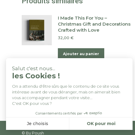
Produits similaires
I Made This For You –
Christmas Gift and Decorations
Crafted with Love
32,00
€
Ajouter au panier
Salut c'est nous...
Je me mets au tricot
les Cookies !
19,90
€
On a attendu d'être sûrs que le contenu de ce site vous
intéresse avant de vous déranger, mais on aimerait bien
Ajouter au panier
vous accompagner pendant votre visite...
C'est OK pour vous ?
Consentements certifiés par
Je choisis
OK pour moi
© By
Poush
Axeptio consent
Plateforme de Gestion du Consentement : Personnalisez vo