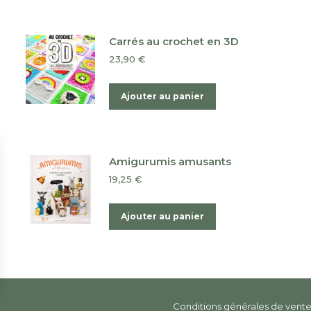
Carrés au crochet en 3D
23,90
€
Ajouter au panier
Amigurumis amusants
19,25
€
Ajouter au panier
Conditions générales de vent
s Options