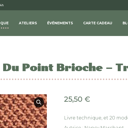
14h
IQUE
ATELIERS
ÉVÉNEMENTS
CARTE CADEAU
BL
 Du Point Brioche – Tr
25,50
€
Livre technique, et 20 mod
Autrice : Nancy Marchant