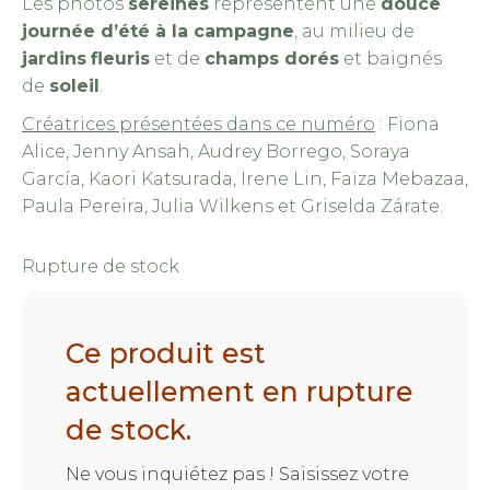
Les photos
sereines
représentent une
douce
journée d’été à la campagne
, au milieu de
jardins
fleuris
et de
champs dorés
et baignés
de
soleil
.
Créatrices présentées dans ce numéro
: Fiona
Alice, Jenny Ansah, Audrey Borrego, Soraya
García, Kaori Katsurada, Irene Lin, Faïza Mebazaa,
Paula Pereira, Julia Wilkens et Griselda Zárate.
Rupture de stock
Ce produit est
actuellement en rupture
de stock.
Ne vous inquiétez pas ! Saisissez votre