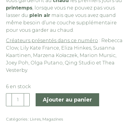
vous garderont au
chaud
les premiers jours du
printemps
, lorsque vous ne pouvez pas vous
lasser du
plein air
mais que vous avez quand
même besoin d’une couche supplémentaire
pour vous garder au chaud.
Créateurs présentés dans ce numéro
: Rebecca
Clow, Lily Kate France, Eliza Hinkes, Susanna
Kaartinen, Marzena Kołaczek, Marion Mursic,
Joey Poh, Olga Putano, Qing Studio et Thea
Vesterby.
6 en stock
quantité
Ajouter au panier
de
Laine
Magazine
Catégories :
Livres
,
Magazines
20