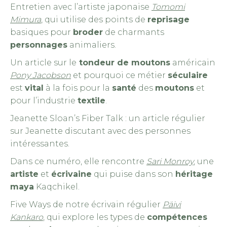
Entretien avec l’artiste japonaise
Tomomi
Mimura
, qui utilise des points de
reprisage
basiques pour
broder
de charmants
personnages
animaliers.
Un article sur le
tondeur de moutons
américain
Pony Jacobson
et pourquoi ce métier
séculaire
est
vital
à la fois pour la
santé
des
moutons
et
pour l’industrie
textile
.
Jeanette Sloan’s Fiber Talk : un article régulier
sur Jeanette discutant avec des personnes
intéressantes.
Dans ce numéro, elle rencontre
Sari Monroy
, une
artiste
et
écrivaine
qui puise dans son
héritage
maya
Kaqchikel.
Five Ways de notre écrivain régulier
Päivi
Kankaro
, qui explore les types de
compétences