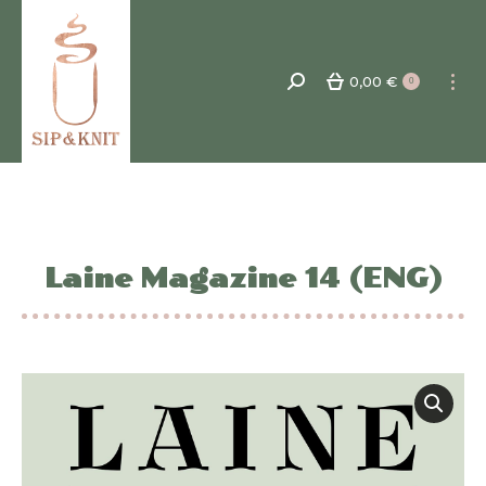
0,00
€
Recherche
0
:
Laine Magazine 14 (ENG)