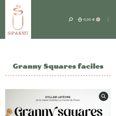
0,00
€
Recherche
0
:
Granny Squares faciles