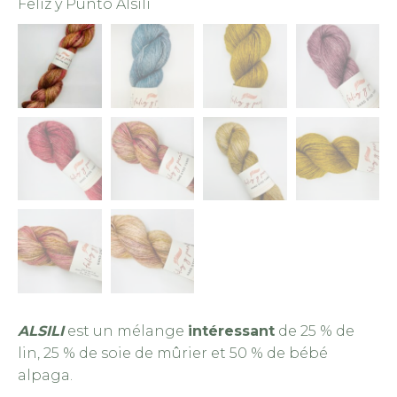
Feliz y Punto Alsili
Fe
ALSILI
est un mélange
intéressant
de 25 % de
lin, 25 % de soie de mûrier et 50 % de bébé
alpaga.