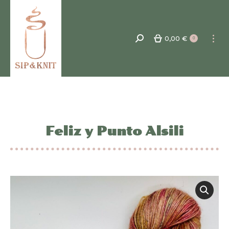
0,00
€
Recherche
0
:
Feliz y Punto Alsili